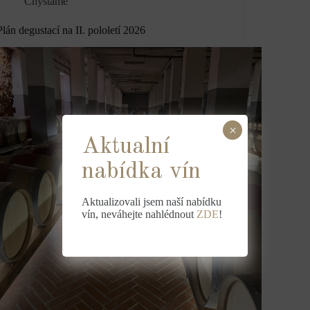
Chystáme
Plán degustací na II. pololetí 2026
×
Aktualní
nabídka vín
Aktualizovali jsem naší nabídku
vín, neváhejte nahlédnout
ZDE
!