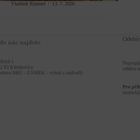
Vladimír Rimmel
13. 7. 2026
Odebír
de nás najdete
dická 1
Nepropás
2 83 Klimkovice
odběru n
udova MěÚ - ZÁMEK - vchod z nádvoří)
Pro přih
rimmel@