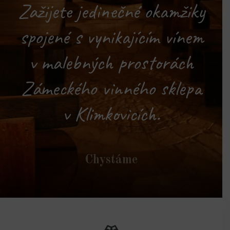
Zažijete jedinečné okamžiky
spojené s vynikajícím vínem
v malebných prostorách
Zámeckého vinného sklepa
v Klimkovicích.
Chystáme