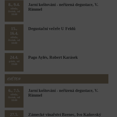
8., 9.4.
Jarní koštování - neřízená degustace, V.
středa,
Rimmel
čtvrtek, od
18:00
15.,
Degustační večeře U Feldů
16.4.
středa,
čtvrtek, od
18:00
24.4.
Pago Aylés, Robert Karásek
pátek, od
19:00
KVĚTEN
6., 7.5.
Jarní koštování - neřízená degustace, V.
středa,
Rimmel
čtvrtek, od
18:00
27.5.
Zámecké vinařství Bzenec, Ivo Kaňovský