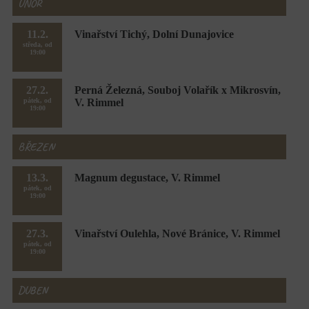
ÚNOR
11.2.
Vinařství Tichý, Dolní Dunajovice
středa, od
19:00
27.2.
Perná Železná, Souboj Volařík x Mikrosvín,
pátek, od
V. Rimmel
19:00
BŘEZEN
13.3.
Magnum degustace, V. Rimmel
pátek, od
19:00
27.3.
Vinařství Oulehla, Nové Bránice, V. Rimmel
pátek, od
19:00
DUBEN