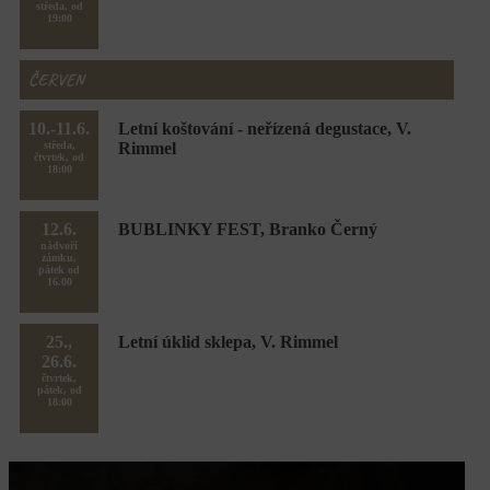
středa, od
19:00
ČERVEN
10.-11.6.
Letní koštování - neřízená degustace, V.
středa,
Rimmel
čtvrtek, od
18:00
12.6.
BUBLINKY FEST, Branko Černý
nádvoří
zámku,
pátek od
16.00
25.,
Letní úklid sklepa, V. Rimmel
26.6.
čtvrtek,
pátek, od
18:00