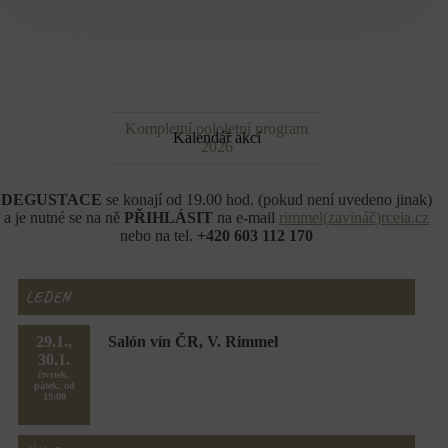
Kompletní pololetní program
Kalendář akcí
2026
DEGUSTACE
se konají od 19.00 hod. (pokud není uvedeno jinak)
a je nutné se na ně
PŘIHLÁSIT
na e-mail
rimmel(zavináč)rceia.cz
nebo na tel.
+420 603 112 170
LEDEN
29.1.,
Salón vín ČR, V. Rimmel
30.1.
čtvrtek,
pátek, od
19:00