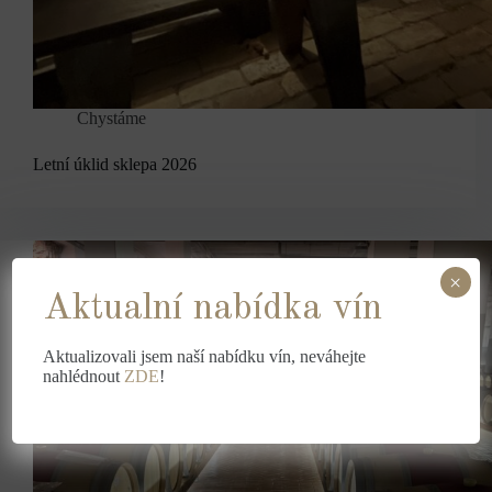
Chystáme
Letní úklid sklepa 2026
×
Aktualní nabídka vín
Aktualizovali jsem naší nabídku vín, neváhejte
nahlédnout
ZDE
!