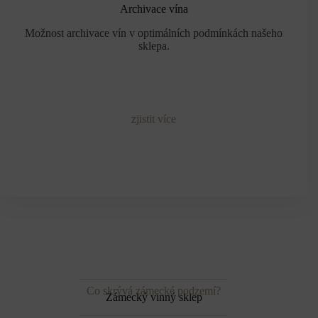
Archivace vína
Možnost archivace vín v optimálních podmínkách našeho
sklepa.
zjistit více
Co skrývá zámecké podzemí?
Zámecký vinný sklep